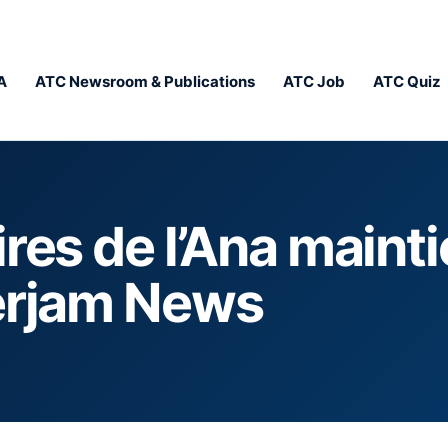
A
ATC Newsroom & Publications
ATC Job
ATC Quiz
res de l’Ana mainti
perjam News